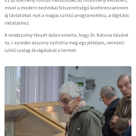
Ez az esemény fontos mérdföldkő az Intézmény életében,
mivel a modern technikai felszereltségű konferenciaterem
új távlatokat nyit a magas szintű programokhoz, a digitális
oktatáshoz.
A rendezvény fényét külön emelte, hogy Dr. Katona Gézáné
ny. r. ezredes asszony nyitotta meg egy jelképes, nemzeti
színű szalag átvágásával a termet.