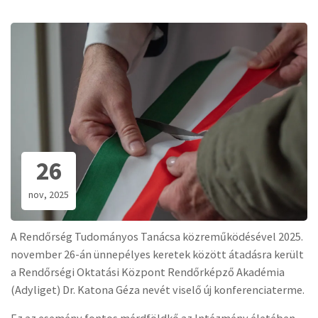
26
nov, 2025
A Rendőrség Tudományos Tanácsa közreműködésével 2025.
november 26-án ünnepélyes keretek között átadásra került
a Rendőrségi Oktatási Központ Rendőrképző Akadémia
(Adyliget) Dr. Katona Géza nevét viselő új konferenciaterme.