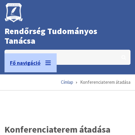
Ugrás
a
tartalomra
Rendőrség Tudományos
Tanácsa
Keresés
Fő navigáció
Címlap
Konferenciaterem átadása
Morzsa
Konferenciaterem átadása