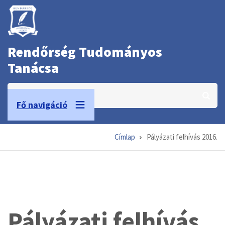
Ugrás
a
tartalomra
Rendőrség Tudományos
Tanácsa
Keresés
Fő navigáció
Címlap
Pályázati felhívás 2016.
Morzsa
Pályázati felhívás