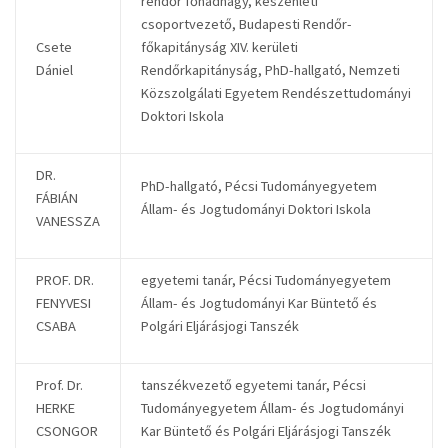
rendőr főhadnagy, készenléti
csoportvezető, Budapesti Rendőr-
Csete
főkapitányság XIV. kerületi
Dániel
Rendőrkapitányság, PhD-hallgató, Nemzeti
Közszolgálati Egyetem Rendészettudományi
Doktori Iskola
DR.
PhD-hallgató, Pécsi Tudományegyetem
FÁBIÁN
Állam- és Jogtudományi Doktori Iskola
VANESSZA
PROF. DR.
egyetemi tanár, Pécsi Tudományegyetem
FENYVESI
Állam- és Jogtudományi Kar Büntető és
CSABA
Polgári Eljárásjogi Tanszék
Prof. Dr.
tanszékvezető egyetemi tanár, Pécsi
HERKE
Tudományegyetem Állam- és Jogtudományi
CSONGOR
Kar Büntető és Polgári Eljárásjogi Tanszék