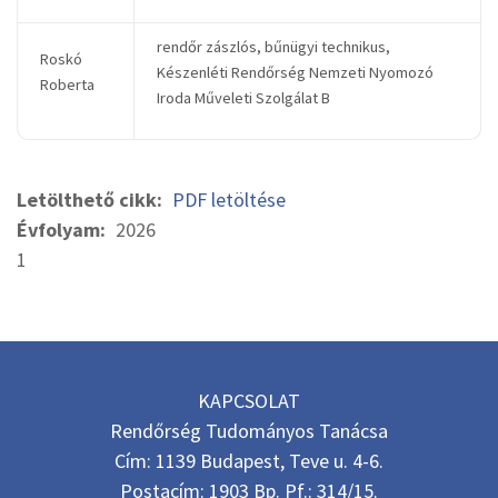
rendőr zászlós, bűnügyi technikus,
Roskó
Készenléti Rendőrség Nemzeti Nyomozó
Roberta
Iroda Műveleti Szolgálat B
Letölthető cikk
PDF letöltése
Évfolyam
2026
1
KAPCSOLAT
Rendőrség Tudományos Tanácsa
Cím: 1139 Budapest, Teve u. 4-6.
Postacím: 1903 Bp. Pf.: 314/15.