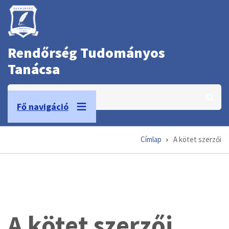
Ugrás
a
tartalomra
Rendőrség Tudományos
Tanácsa
Keresés
Fő navigáció
Címlap
A kötet szerzői
Morzsa
A kötet szerzői